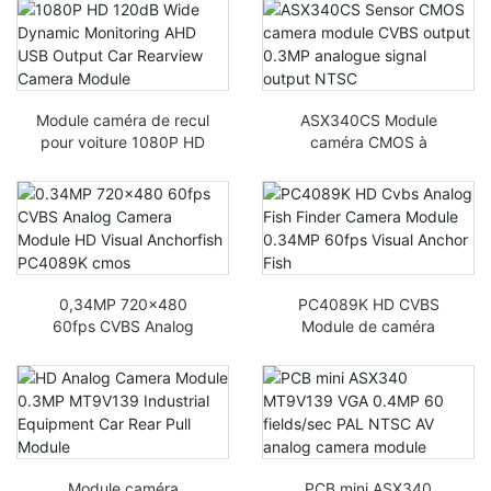
USB Plug Play 3Meter
1080p 3D-DNR
Voice Pickup
Module caméra de recul
ASX340CS Module
pour voiture 1080P HD
caméra CMOS à
120dB de large Sortie
capteur CVBS sortie
USB AHD
0,3MP signal
analogique NTSC
0,34MP 720x480
PC4089K HD CVBS
60fps CVBS Analog
Module de caméra
Camera Module HD
analogique Fish Finder
Visual Anchorfish
0,34MP 60fps Poisson
PC4089K CMOS
d’ancrage visuel
Module caméra
PCB mini ASX340