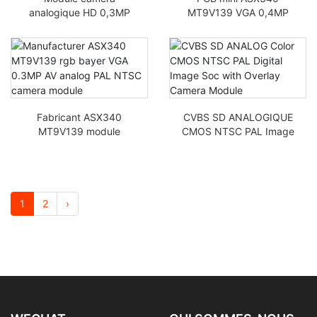
analogique HD 0,3MP
MT9V139 VGA 0,4MP
MT9V139 module de
60 champs/s module
traction arrière pour
caméra analogique PAL
voiture
NTSC AV
Fabricant ASX340
CVBS SD ANALOGIQUE
MT9V139 module
CMOS NTSC PAL Image
caméra VGA VGA AV
numérique Soc avec
analogique PAL NTSC
module caméra
superposé
1
2
›