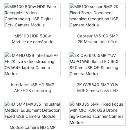
caméra intelligent Scale
USB
MI5100 HDR 500w
Capteur MI5100 5MP
Module de caméra de
2K Mise au point fixe
vidéosurveillance
Reconnaissance de la
numérique USB pour
numérisation de
reconnaissance faciale
documents Module
caméra USB
Interface USB HD 5MP
2K OV5640 5MP YUV
AF FF 2K streaming
MJPG avec flash LED
vidéo en direct OV5645
650 module de
Module caméra
balayage QR USB
d’ordinateur portable
850nm
Module caméra HD 5MP