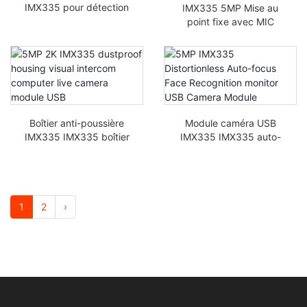
IMX335 pour détection
IMX335 5MP Mise au
d’équipements
point fixe avec MIC
médicaux industriels
HDR USB Drone
scanner haute vitesse
Module caméra
Boîtier anti-poussière
Module caméra USB
IMX335 IMX335 boîtier
IMX335 IMX335 auto-
intercom visuel
focus sans distorsion
ordinateur module
caméra live USB
1
2
›