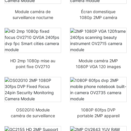
Module caméra de
Écran domestique
surveillance nocturne
1080p 2MP caméra
HD 2MP 1080P DVP
d’action IoT DVP
HDR OV2718 IR-CUT
OV2732 HD 240fps
1/2,9 pouce
module caméra fpc
HD 2mp 1080p mise au
Module caméra 2MP
point fixe OV2710
1080P VGA 120 images
QVGA 240fps DVP FPC
240 fps EOR2715
Module caméra de ville
intelligente
OS02G10 Module
1080P 60fps DVP
caméra de surveillance
portable 2MP appareil
de sécurité 2MP 1080P
photo intégré OV2735
30fps DVP à mise au