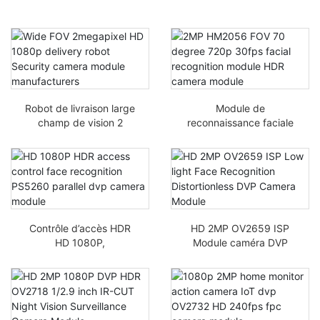
Robot de livraison large
Module de
champ de vision 2
reconnaissance faciale
mégapixels HD 1080p
2MP HM2056 FOV 70
fabricants de modules
degrés 720p 30fps
de caméra de sécurité
module caméra HDR
Contrôle d’accès HDR
HD 2MP OV2659 ISP
HD 1080P,
Module caméra DVP
reconnaissance faciale
sans distorsion avec
PS5260 module caméra
reconnaissance faciale
DVD parallèle
en faible luminosité