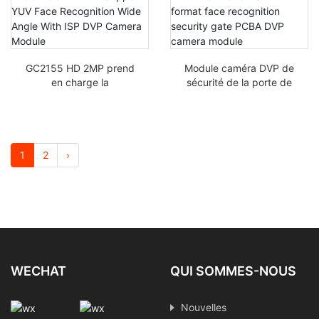
point fixe 24 broches
GC2155 HD 2MP prend
Module caméra DVP de
en charge la
sécurité de la porte de
reconnaissance faciale
sécurité OV2643 YUV
YUV grand angle avec
OV2643 2MP
module caméra DVP ISP
1
2
›
WECHAT
QUI SOMMES-NOUS
Nouvelles