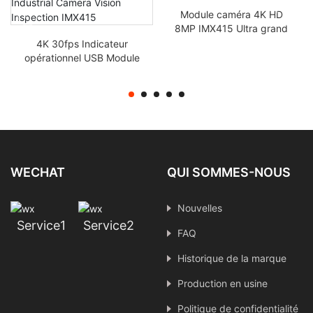
Module caméra 4K HD
8MP IMX415 Ultra grand
angle Fisheye Mipi
4K 30fps Indicateur
Industrial Camera Module
opérationnel USB Module
fpc
de caméra Protection
contre les surtensions
Inspection visuelle
industrielle IMX415
WECHAT
QUI SOMMES-NOUS
Nouvelles
Service1
Service2
FAQ
Historique de la marque
Production en usine
Politique de confidentialité