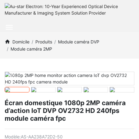
Domicile
Produits
Module caméra DVP
Module caméra 2MP
Écran domestique 1080p 2MP caméra
d’action IoT DVP OV2732 HD 240fps
module caméra fpc
Modèle:
AS-AA238A72D2-50