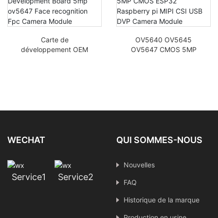
vitesse
Carte de
OV5640 OV5645
développement OEM
OV5647 CMOS 5MP
Raspberry Pi 5mp
ESP32 Raspberry pi
ov5647
MIPI CSI USB DVP
Reconnaissance faciale
Module caméra
Fpc Module de caméra
WECHAT
QUI SOMMES-NOUS
Nouvelles
Service1
Service2
FAQ
Historique de la marque
Production en usine