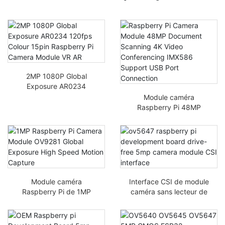
2MP 1080P Global
Exposure AR0234
120fps Couleur 15
Module caméra
broches Module caméra
Raspberry Pi 48MP
Raspberry Pi VR AR
Lecture de documents
4K Vidéoconférence
IMX586 Support de la
connexion port USB
Module caméra
Interface CSI de module
Raspberry Pi de 1MP
caméra sans lecteur de
OV9281 Exposition
carte de
globale Capture de
développement
mouvement haute
Raspberry Pi