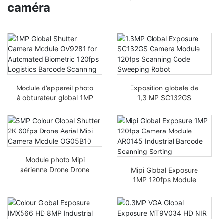
caméra
Module d’appareil photo
Exposition globale de
à obturateur global 1MP
1,3 MP SC132GS
OV9281 pour le scan
module caméra 120 fps
logistique automatisé à
Robot balayeur de code
120fps
de balayage
Module photo Mipi
aérienne Drone Drone
Mipi Global Exposure
5MP 5MP Obturateur
1MP 120fps Module
global 2K 60fps
caméra AR0145
OG05B10
Numérisation de codes-
barres industriel Tri