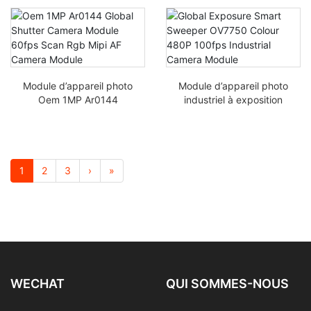
scanner 3D Imager
couleur drone MIPI
module caméra HD
AR0234
Module d’appareil photo
Module d’appareil photo
Oem 1MP Ar0144
industriel à exposition
Global Shutter 60fps
globale Smart Sweeper
Scan RGB Mipi AF
OV7750 couleur 480P
Module d’appareil photo
100fps
1
2
3
›
»
WECHAT
QUI SOMMES-NOUS