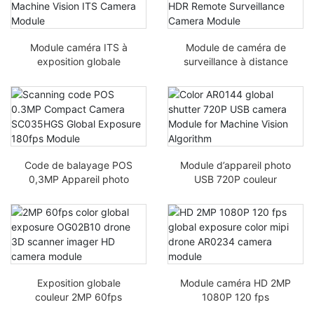
Module caméra ITS à
Module de caméra de
exposition globale
surveillance à distance
couleur IMX566 HD
VGA VGA MT9V034
8MP Vision industrielle
0,3MP
Code de balayage POS
Module d’appareil photo
0,3MP Appareil photo
USB 720P couleur
compact SC035HGS
AR0144 avec
Module d’exposition
obturateur global pour
globale 180fps
algorithme de vision par
ordinateur
Exposition globale
Module caméra HD 2MP
couleur 2MP 60fps
1080P 120 fps
OG02B10 drone
exposition globale